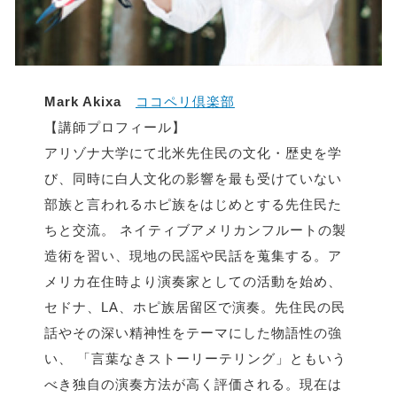
Mark Akixa
ココペリ倶楽部
【講師プロフィール】
アリゾナ大学にて北米先住民の文化・歴史を学
び、同時に白人文化の影響を最も受けていない
部族と言われるホピ族をはじめとする先住民た
ちと交流。 ネイティブアメリカンフルートの製
造術を習い、現地の民謡や民話を蒐集する。ア
メリカ在住時より演奏家としての活動を始め、
セドナ、LA、ホピ族居留区で演奏。先住民の民
話やその深い精神性をテーマにした物語性の強
い、 「言葉なきストーリーテリング」ともいう
べき独自の演奏方法が高く評価される。現在は