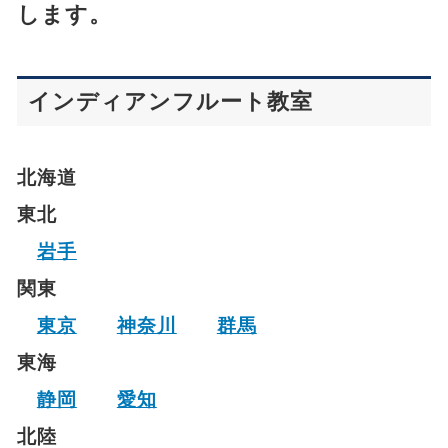
します。
インディアンフルート教室
北海道
東北
岩手
関東
東京
神奈川
群馬
東海
静岡
愛知
北陸