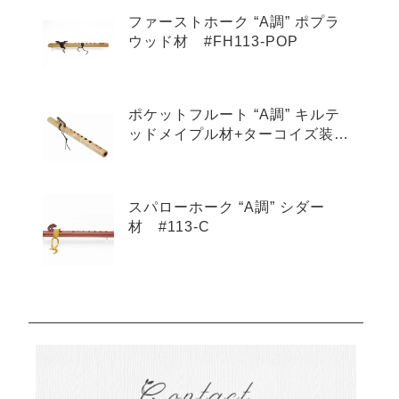
ファーストホーク “A調” ポプラ
ウッド材 #FH113-POP
ポケットフルート “A調” キルテ
ッドメイプル材+ターコイズ装
飾 #601-QMT
スパローホーク “A調” シダー
材 #113-C