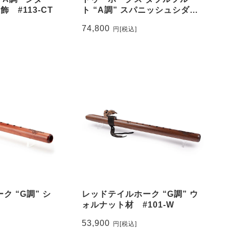
 #113-CT
ト “A調” スパニッシュシダー
材 #120-SPC
74,800
円
[税込]
ク “G調” シ
レッドテイルホーク “G調” ウ
ォルナット材 #101-W
53,900
円
[税込]