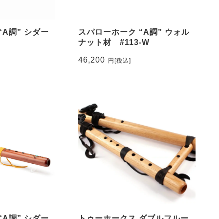
“A調” シダー
スパローホーク “A調” ウォル
ナット材 #113-W
46,200
円
[税込]
“A調” シダー
トゥーホークス ダブルフルー