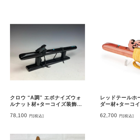
クロウ “A調” エボナイズウォ
レッドテールホー
ルナット材+ターコイズ装飾
ダー材+ターコ
#150-T
#101-CT
78,100
62,700
円
[税込]
円
[税込]