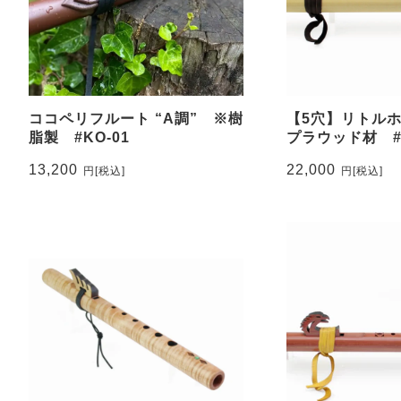
ココペリフルート “A調” ※樹
【5穴】リトルホー
脂製 #KO-01
プラウッド材 #L
13,200
22,000
円
[税込]
円
[税込]