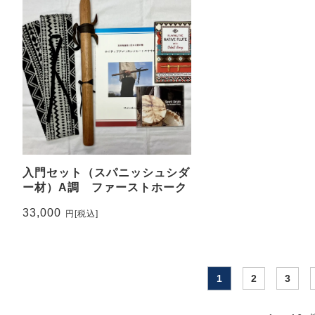
入門セット（スパニッシュシダ
ー材）A調 ファーストホーク
33,000
円
[税込]
1
2
3