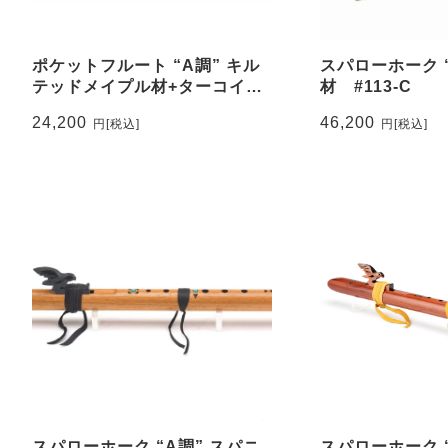
ポケットフルート “A調” キル
スパローホーク 
テッドメイプル材+ターコイズ
材 #113-C
装飾 #601-QMT
24,200
46,200
円
[税込]
円
[税込]
スパローホーク “A調” スパニ
スパローホーク 