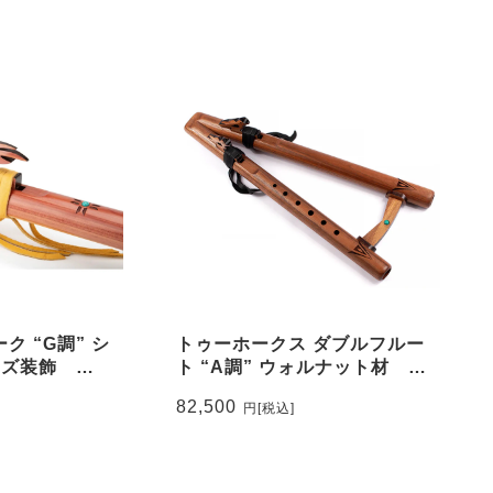
ク “G調” シ
トゥーホークス ダブルフルー
イズ装飾
ト “A調” ウォルナット材
#120-W
82,500
円
[税込]