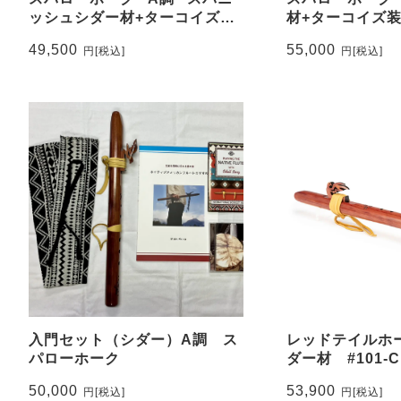
ッシュシダー材+ターコイズ装
材+ターコイズ装飾
飾 #113-SPCT
49,500
55,000
円
[税込]
円
[税込]
入門セット（シダー）A調 ス
レッドテイルホー
パローホーク
ダー材 #101-C
50,000
53,900
円
[税込]
円
[税込]