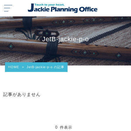
JetB-jackie-p-o
HOME
>
JetB-jackie-p-o の記事
記事がありません
0 件表示