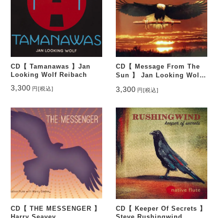
CD【 Tamanawas 】Jan
CD【 Message From The
Looking Wolf Reibach
Sun 】 Jan Looking Wolf
Reibach
3,300
3,300
円
[税込]
円
[税込]
CD【 THE MESSENGER 】
CD【 Keeper Of Secrets 】
Harry Seavey
Steve Rushingwind