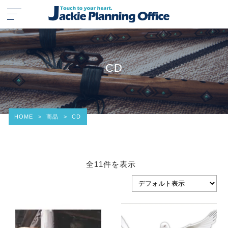
CD
HOME
>
商品
>
CD
全11件を表示