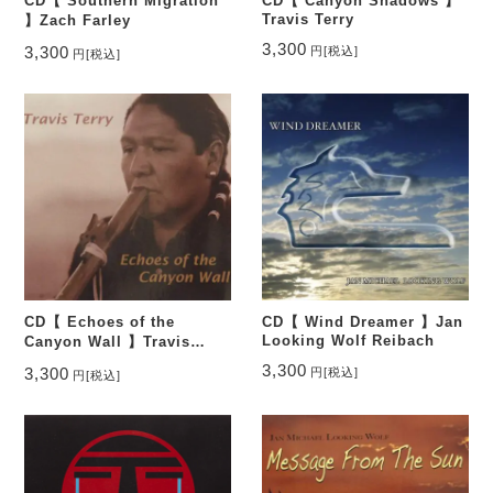
CD【 Southern Migration
CD【 Canyon Shadows 】
Travis Terry
】Zach Farley
3,300
3,300
円
[税込]
円
[税込]
CD【 Echoes of the
CD【 Wind Dreamer 】Jan
Looking Wolf Reibach
Canyon Wall 】Travis
Terry
3,300
3,300
円
[税込]
円
[税込]