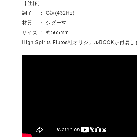
【仕様】
調子 ： G調(432Hz)
材質 ： シダー材
サイズ ： 約565mm
High Spirits Flutes社オリジナルBOOKが付属