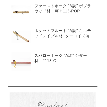
ファーストホーク “A調” ポプラ
ウッド材 #FH113-POP
ポケットフルート “A調” キルテ
ッドメイプル材+ターコイズ装
飾 #601-QMT
スパローホーク “A調” シダー
材 #113-C