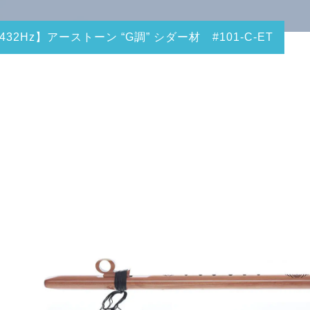
432Hz】アーストーン “G調” シダー材 #101-C-ET