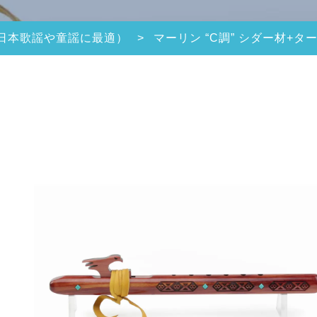
日本歌謡や童謡に最適）
>
マーリン “C調” シダー材+ター