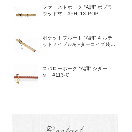
ファーストホーク “A調” ポプラ
ウッド材 #FH113-POP
ポケットフルート “A調” キルテ
ッドメイプル材+ターコイズ装
飾 #601-QMT
スパローホーク “A調” シダー
材 #113-C