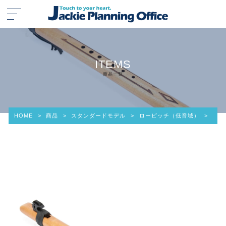
ITEMS
商品一覧
HOME
>
商品
>
スタンダードモデル
>
ローピッチ（低音域）
>
コン