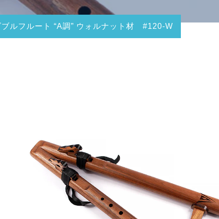
ブルフルート “A調” ウォルナット材 #120-W