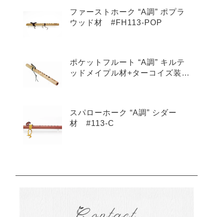
ファーストホーク “A調” ポプラ
ウッド材 #FH113-POP
ポケットフルート “A調” キルテ
ッドメイプル材+ターコイズ装
飾 #601-QMT
スパローホーク “A調” シダー
材 #113-C