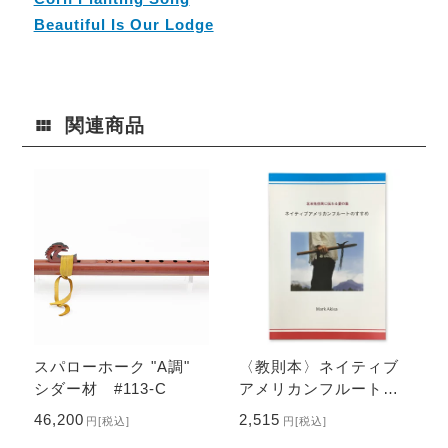
Beautiful Is Our Lodge
関連商品
スパローホーク "A調"
〈教則本〉ネイティブ
シダー材 #113-C
アメリカンフルートの
すすめ
46,200
2,515
円
[税込]
円
[税込]