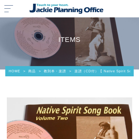
ITEMS
商品一覧
HOME
>
商品
>
教則本・楽譜
>
楽譜（CD付）【 Native Spirit Song B