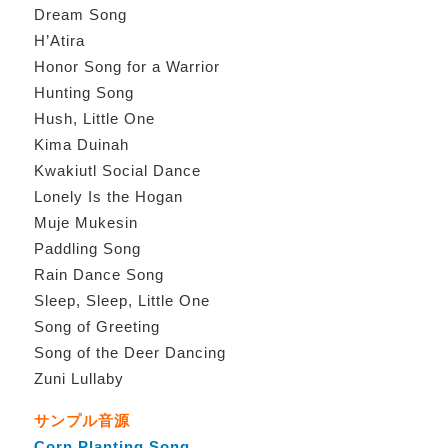
Dream Song
H’Atira
Honor Song for a Warrior
Hunting Song
Hush, Little One
Kima Duinah
Kwakiutl Social Dance
Lonely Is the Hogan
Muje Mukesin
Paddling Song
Rain Dance Song
Sleep, Sleep, Little One
Song of Greeting
Song of the Deer Dancing
Zuni Lullaby
サンプル音源
Corn Planting Song