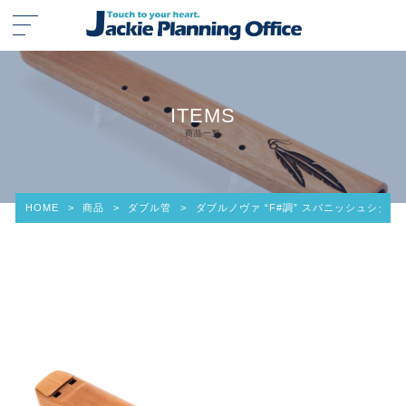
ITEMS
商品一覧
HOME
>
商品
>
ダブル管
>
ダブルノヴァ “F#調” スパニッシュシダー材 