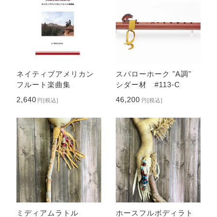
ネイティブアメリカン
スパローホーク "A調"
フルート楽曲集
シダー材 #113-C
2,640
46,200
円
[税込]
円
[税込]
ミディアムラトル
ホースフルボディラト