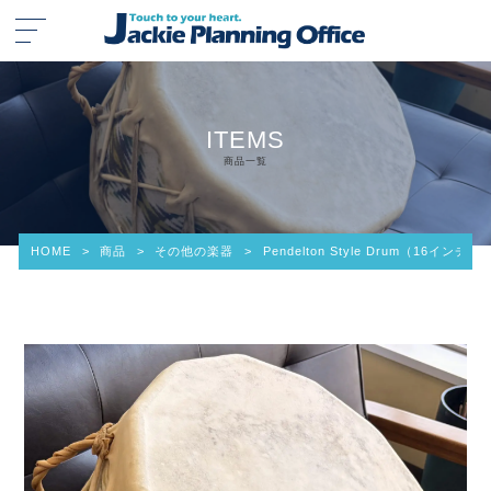
ITEMS
商品一覧
HOME
>
商品
>
その他の楽器
>
Pendelton Style Drum（16インチ）