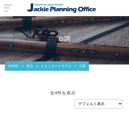
G調
HOME
>
商品
>
スタンダードモデル
>
G調
全4件を表示