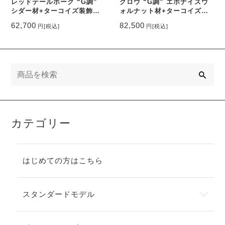
レッドテールホーク “G調”
クロウ “G調” エボナイズウ
シダー材+ターコイズ装飾
ォルナット材+ターコイズ装
#101-CT
飾 #151-T
62,700
82,500
円
[税込]
円
[税込]
検
索
カテゴリー
はじめての方はこちら
スタンダードモデル