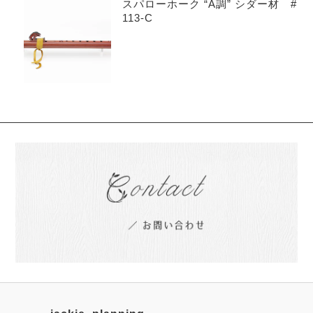
スパローホーク “A調” シダー材 #
113-C